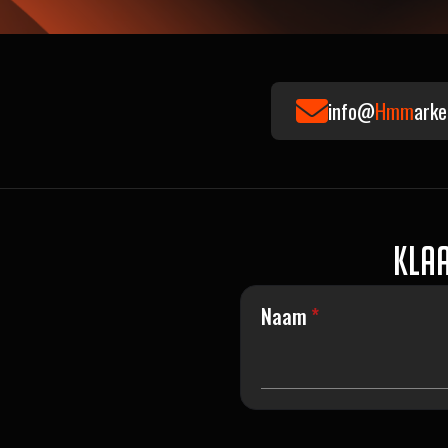
info@
Hmm
arke
Klaa
Naam
*