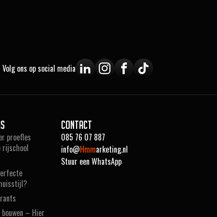
Volg ons op social media
gs
Contact
er proefles
085 76 07 887
 rijschool
info@
Hmm
arketing.nl
Stuur een WhatsApp
perfecte
huisstijl?
urants
e bouwen – Hier