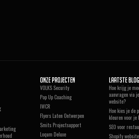
Onze projecten
Laatste blo
VOLKS Security
Hoe krijg je me
aanvragen via je
Pop Up Coaching
website?
IWCR
g
Hoe kies je de 
Flyers Laten Ontwerpen
kleuren voor je 
Smits Projectsupport
SEO voor resta
arketing
Loqum Deluxe
erhoud
Shopify websit