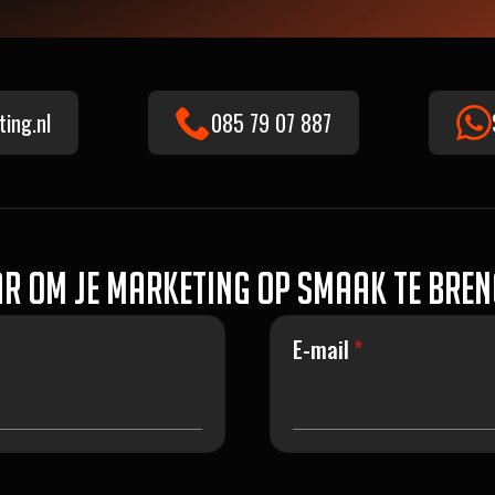
ting.nl
085 79 07 887
r om je marketing op smaak te bre
E-mail
*